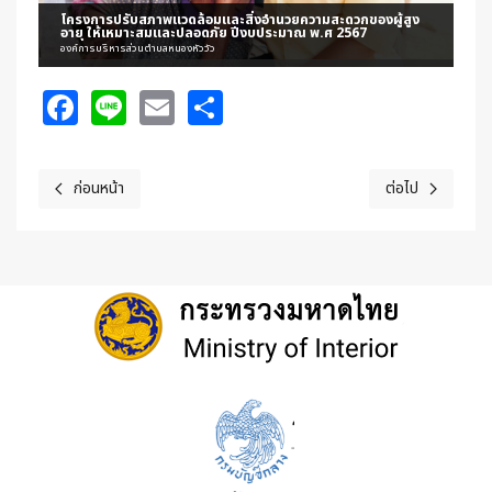
โครงการปรับสภาพแวดล้อมและสิ่งอำนวยความสะดวกของผู้สูง
อายุ ให้เหมาะสมและปลอดภัย ปีงบประมาณ พ.ศ 2567
องค์การบริหารส่วนตำบลหนองหัววัว
Facebook
Line
Email
Share
ก่อนหน้า
ต่อไป
เนื้อหาก่อนหน้า: ร่วมลงพื้นที่สำรวจโครงการงบจ่ายขาดเงินสะสม ปีงบปร
เนื้อหาถัดไป: วัน