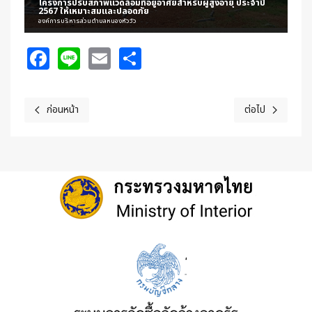
โครงการปรับสภาพแวดล้อมที่อยู่อาศัยสำหรับผู้สูงอายุ ประจำปี
2567 ให้เหมาะสมและปลอดภัย
องค์การบริหารส่วนตำบลหนองหัววัว
Facebook
Line
Email
Share
ก่อนหน้า
ต่อไป
เนื้อหาก่อนหน้า: โครงการส่งเสริมและพัฒนาทักษะชีวิตให้แก่เยาวชนในตำ
เนื้อหาถัดไป: โค