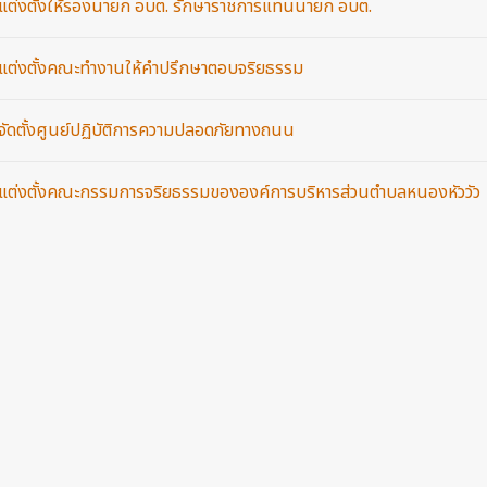
ง แต่งตั้งให้รองนายก อบต. รักษาราชการแทนนายก อบต.
ง แต่งตั้งคณะทำงานให้คำปรึกษาตอบจริยธรรม
ง จัดตั้งศูนย์ปฏิบัติการความปลอดภัยทางถนน
ง แต่งตั้งคณะกรรมการจริยธรรมขององค์การบริหารส่วนตำบลหนองหัววัว