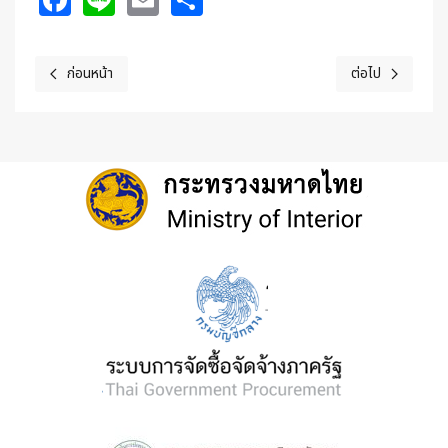
ก่อนหน้า
ต่อไป
เนื้อหาก่อนหน้า: โครงการขับเคลื่อนงานศูนย์ยุติธรรมชุมชน ประจำปีงบป
เนื้อหาถัดไป: ประช