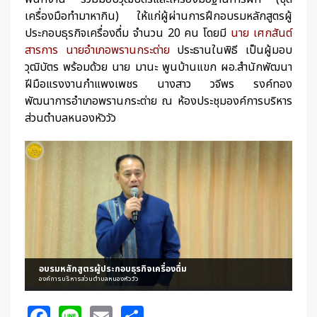
เครื่องมือทำมาหากิน) ให้แก่ผู้ผ่านการฝึกอบรมหลักสูตรผู้
ประกอบธุรกิจเครื่องดื่ม จำนวน 20 คน โดยมี
นาย เศกสันต์
สารการ นายอำเภอพรานกระต่าย
ประธานในพิธี เป็นผู้มอบ
วุฒิบัตร พร้อมด้วย นาย มานะ พูนบ้านแขก ผอ.สำนักพัฒนา
ฝีมือแรงงานกำแพงเพชร นางสาว วจีพร รงค์ทอง
พัฒนาการอำเภอพรานกระต่าย ณ ห้องประชุมองค์การบริหาร
ส่วนตำบลหนองหัววัว
อบรมหลักสูตรผู้ประกอบธุรกิจเครื่องดื่ม
องค์การบริหารส่วนตำบลหนองหัววัว
Facebook
Line
Email
Share