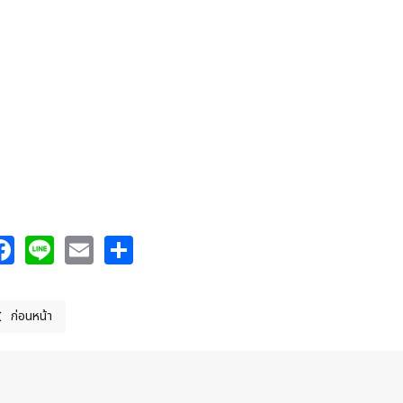
Facebook
Line
Email
Share
ก่อนหน้า
นื้อหาก่อนหน้า: คู่มือการปฏิบัติงาน งานการช่วยเหลือเหตุสาธารณภัย กรณีฉุกเฉิน