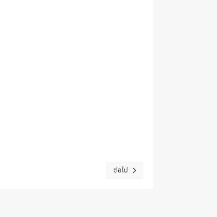
ต่อไป
เนื้อหาถัดไป: คู่มือการปฏิบัติงาน งานธุ